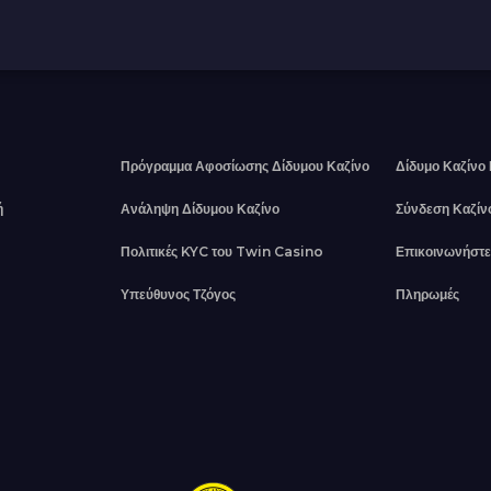
Πρόγραμμα Αφοσίωσης Δίδυμου Καζίνο
Δίδυμο Καζίνο 
ή
Ανάληψη Δίδυμου Καζίνο
Σύνδεση Καζίν
Πολιτικές KYC του Twin Casino
Επικοινωνήστε 
Υπεύθυνος Τζόγος
Πληρωμές